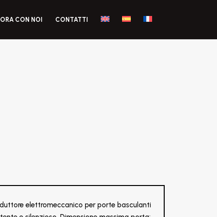
ORA CON NOI
CONTATTI
duttore elettromeccanico per porte basculanti
ente e silenzioso. Dimensione massima porta: