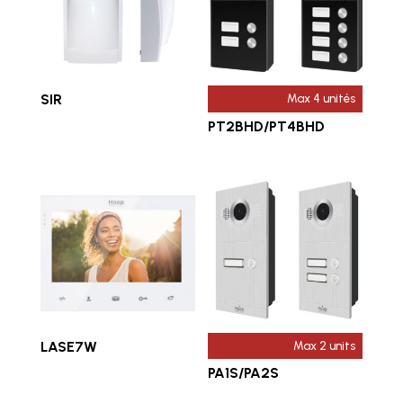
SIR
Max 4 unités
PT2BHD/PT4BHD
LASE7W
Max 2 units
PA1S/PA2S